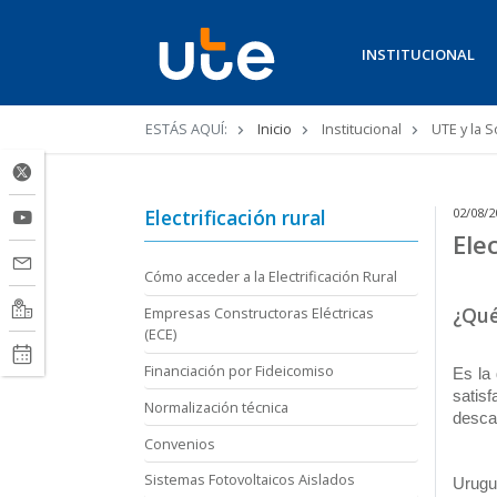
INSTITUCIONAL
Ruta
ESTÁS AQUÍ:
Inicio
Institucional
UTE y la 
de
navegación
Electrificación rural
02/08/2
Elec
Cómo acceder a la Electrificación Rural
¿Qué
Empresas Constructoras Eléctricas
(ECE)
Financiación por Fideicomiso
Es la 
satis
Normalización técnica
desca
Convenios
Sistemas Fotovoltaicos Aislados
Urugua