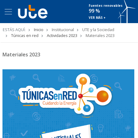
Fuentes renovables
99 %
VER MÁS +
Ruta
ESTÁS AQUÍ:
Inicio
Institucional
UTE y la Sociedad
de
Túnicas en red
Actividades 2023
Materiales 2023
navegación
Materiales 2023