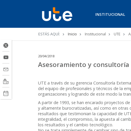
INSTITUCIONAL
Ruta
ESTÁS AQUÍ:
Inicio
Institucional
UTE
A
de
navegación
20/04/2018
Asesoramiento y consultoría
UTE a través de su gerencia Consultoría Externa 
del equipo de profesionales y técnicos de la em
organizaciones y logrando de este modo la tra
A partir de 1993, se han encarado proyectos de
y altamente burocratizadas, así como en otras
resultados que testimonian la capacidad de UTE 
integralidad, el compromiso, la apuesta al camb
los resultados y el cambio tecnológico.
No se trata simplemente de cambiar sino de tra