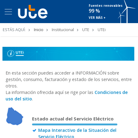
Fuentes renovables
99 %
VER MÁS +
Ruta
ESTÁS AQUÍ:
Inicio
Institucional
UTE
UTEi
de
navegación
En esta sección puedes acceder a INFORMACIÓN sobre
gestión, consumo, facturación y estado de los servicios, entre
otros.
La información ofrecida aquí se rige por las
Condiciones de
uso del sitio
.
Estado actual del Servicio Eléctrico
Mapa Interactivo de la Situación del
Servicio Eléctrico