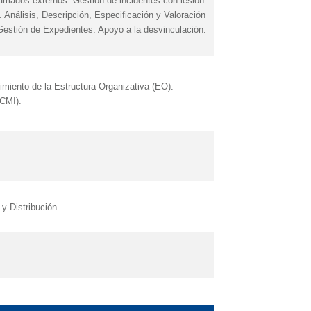
lamados externos. Gestión de incidentes con lesión.
a. Análisis, Descripción, Especificación y Valoración
estión de Expedientes. Apoyo a la desvinculación.
miento de la Estructura Organizativa (EO).
(CMI).
y Distribución.