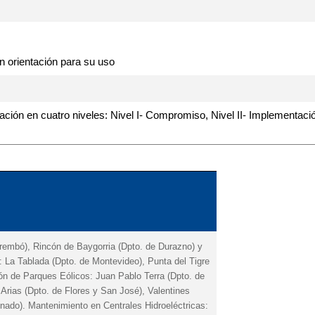
n orientación para su uso
cación en cuatro niveles: Nivel I- Compromiso, Nivel II- Implementación
arembó), Rincón de Baygorria (Dpto. de Durazno) y
: La Tablada (Dpto. de Montevideo), Punta del Tigre
ón de Parques Eólicos: Juan Pablo Terra (Dpto. de
Arias (Dpto. de Flores y San José), Valentines
onado). Mantenimiento en Centrales Hidroeléctricas: