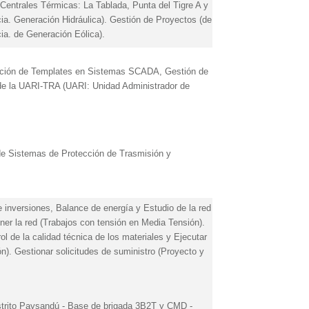
Centrales Térmicas: La Tablada, Punta del Tigre A y
ia. Generación Hidráulica). Gestión de Proyectos (de
cia. de Generación Eólica).
zación de Templates en Sistemas SCADA, Gestión de
 de la UARI-TRA (UARI: Unidad Administrador de
 de Sistemas de Protección de Trasmisión y
de inversiones, Balance de energía y Estudio de la red
ner la red (Trabajos con tensión en Media Tensión).
rol de la calidad técnica de los materiales y Ejecutar
n). Gestionar solicitudes de suministro (Proyecto y
istrito Paysandú - Base de brigada 3B2T y CMD -