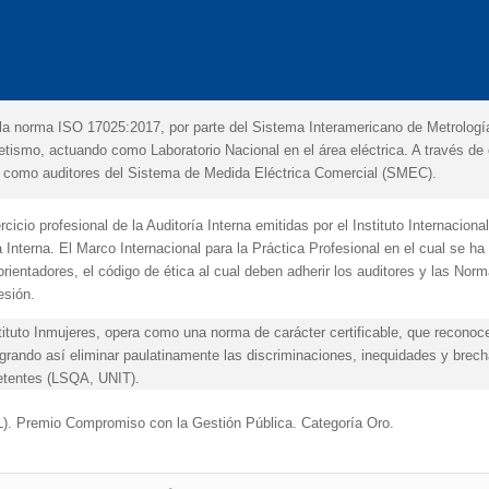
la norma ISO 17025:2017, por parte del Sistema Interamericano de Metrología
tismo, actuando como Laboratorio Nacional en el área eléctrica. A través de
uar como auditores del Sistema de Medida Eléctrica Comercial (SMEC).
cicio profesional de la Auditoría Interna emitidas por el Instituto Internacional
 Interna. El Marco Internacional para la Práctica Profesional en el cual se ha
 orientadores, el código de ética al cual deben adherir los auditores y las N
esión.
stituto Inmujeres, opera como una norma de carácter certificable, que reconoc
rando así eliminar paulatinamente las discriminaciones, inequidades y brech
petentes (LSQA, UNIT).
AL). Premio Compromiso con la Gestión Pública. Categoría Oro.