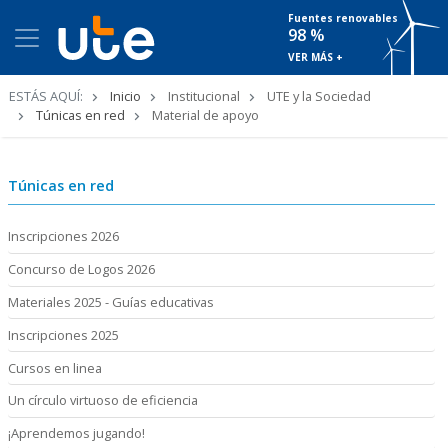
Fuentes renovables
98 %
VER MÁS +
Ruta
ESTÁS AQUÍ:
Inicio
Institucional
UTE y la Sociedad
de
Túnicas en red
Material de apoyo
navegación
Túnicas en red
Inscripciones 2026
Concurso de Logos 2026
Materiales 2025 - Guías educativas
Inscripciones 2025
Cursos en linea
Un círculo virtuoso de eficiencia
¡Aprendemos jugando!