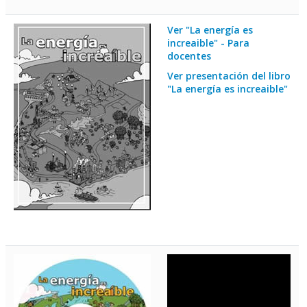
Ver "La energía es
increaible" - Para
docentes
Ver presentación del libro
"La energía es increaible"