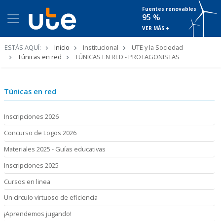
Fuentes renovables
95 %
VER MÁS +
Ruta
ESTÁS AQUÍ:
Inicio
Institucional
UTE y la Sociedad
de
Túnicas en red
TÚNICAS EN RED - PROTAGONISTAS
navegación
Túnicas en red
Inscripciones 2026
Concurso de Logos 2026
Materiales 2025 - Guías educativas
Inscripciones 2025
Cursos en linea
Un círculo virtuoso de eficiencia
¡Aprendemos jugando!