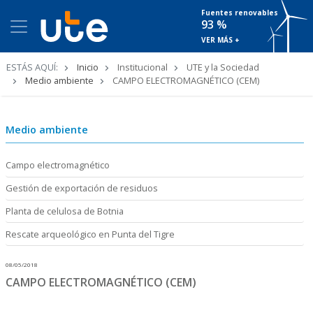
Fuentes renovables
93 %
VER MÁS +
Ruta
ESTÁS AQUÍ:
Inicio
Institucional
UTE y la Sociedad
de
Medio ambiente
CAMPO ELECTROMAGNÉTICO (CEM)
navegación
Medio ambiente
Campo electromagnético
Gestión de exportación de residuos
Planta de celulosa de Botnia
Rescate arqueológico en Punta del Tigre
08/05/2018
CAMPO ELECTROMAGNÉTICO (CEM)