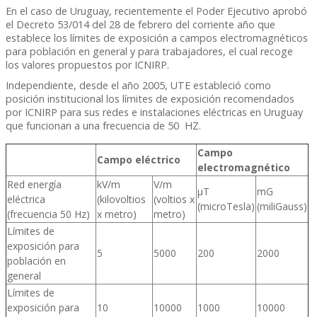
En el caso de Uruguay, recientemente el Poder Ejecutivo aprobó
el Decreto 53/014 del 28 de febrero del corriente año que
establece los límites de exposición a campos electromagnéticos
para población en general y para trabajadores, el cual recoge
los valores propuestos por ICNIRP.
Independiente, desde el año 2005, UTE estableció como
posición institucional los límites de exposición recomendados
por ICNIRP para sus redes e instalaciones eléctricas en Uruguay
que funcionan a una frecuencia de 50 HZ.
Campo
Campo eléctrico
electromagnético
Red energía
kV/m
V/m
µT
mG
eléctrica
(kilovoltios
(voltios x
(microTesla)
(miliGauss)
(frecuencia 50 Hz)
x metro)
metro)
Límites de
exposición para
5
5000
200
2000
población en
general
Límites de
exposición para
10
10000
1000
10000