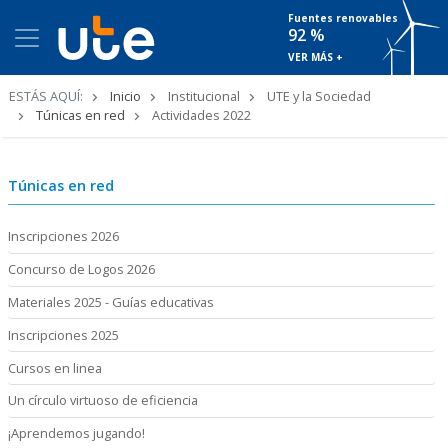
Fuentes renovables
92 %
VER MÁS +
Ruta
ESTÁS AQUÍ:
Inicio
Institucional
UTE y la Sociedad
de
Túnicas en red
Actividades 2022
navegación
Túnicas en red
Inscripciones 2026
Concurso de Logos 2026
Materiales 2025 - Guías educativas
Inscripciones 2025
Cursos en linea
Un círculo virtuoso de eficiencia
¡Aprendemos jugando!