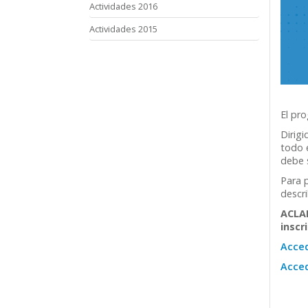
Actividades 2016
Actividades 2015
El pro
Dirigi
todo e
debe s
Para p
descr
ACLAR
inscr
Acced
Acced