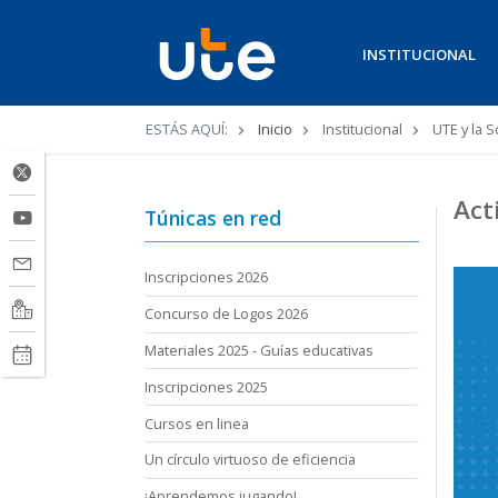
INSTITUCIONAL
Ruta
ESTÁS AQUÍ:
Inicio
Institucional
UTE y la 
de
navegación
Act
Túnicas en red
Inscripciones 2026
Concurso de Logos 2026
Materiales 2025 - Guías educativas
Inscripciones 2025
Cursos en linea
Un círculo virtuoso de eficiencia
¡Aprendemos jugando!