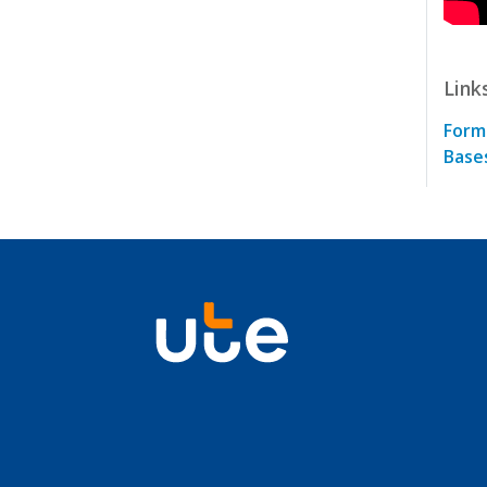
Link
Formu
Base