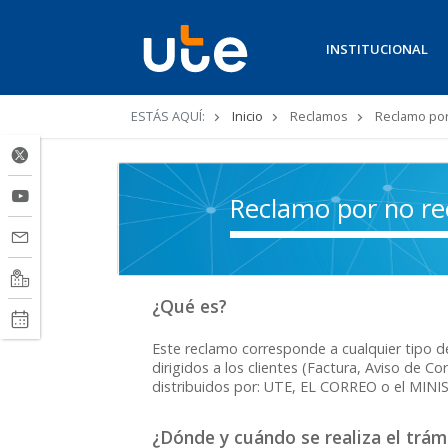
INSTITUCIONAL
Ruta
ESTÁS AQUÍ:
Inicio
Reclamos
Reclamo por 
de
navegación
Reclamo por no rec
¿Qué es?
Este reclamo corresponde a cualquier tipo 
dirigidos a los clientes (Factura, Aviso de C
distribuidos por: UTE, EL CORREO o el MIN
¿Dónde y cuándo se realiza el trám