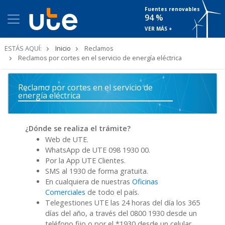
Fuentes renovables
94 %
VER MÁS +
Ruta
ESTÁS AQUÍ:
Inicio
Reclamos
de
Reclamos por cortes en el servicio de energía eléctrica
navegación
Reclamo por cortes en el servicio de
energía eléctrica
¿Dónde se realiza el trámite?
Web de UTE.
WhatsApp de UTE 098 1930 00.
Por la App UTE Clientes.
SMS al 1930 de forma gratuita.
En cualquiera de nuestras
Oficinas
Comerciales
de todo el país.
Telegestiones UTE las 24 horas del día los 365
días del año, a través del 0800 1930 desde un
teléfono fijo o por el *1930 desde un celular