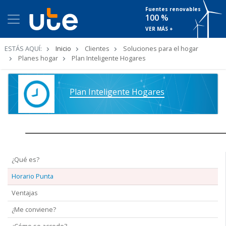
Fuentes renovables
100 %
VER MÁS +
Ruta
ESTÁS AQUÍ:
Inicio
Clientes
Soluciones para el hogar
de
Planes hogar
Plan Inteligente Hogares
navegación
Plan Inteligente Hogares
¿Qué es?
Horario Punta
Ventajas
¿Me conviene?
¿Cómo se accede?