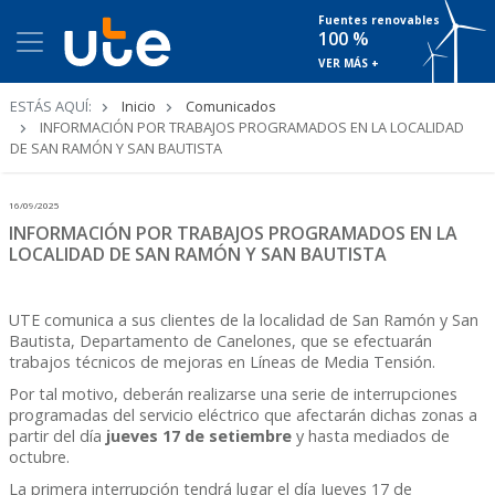
Fuentes renovables
100 %
VER MÁS +
Ruta
ESTÁS AQUÍ:
Inicio
Comunicados
de
INFORMACIÓN POR TRABAJOS PROGRAMADOS EN LA LOCALIDAD
navegación
DE SAN RAMÓN Y SAN BAUTISTA
16/09/2025
INFORMACIÓN POR TRABAJOS PROGRAMADOS EN LA
LOCALIDAD DE SAN RAMÓN Y SAN BAUTISTA
UTE comunica a sus clientes de la localidad de San Ramón y San
Bautista, Departamento de Canelones, que se efectuarán
trabajos técnicos de mejoras en Líneas de Media Tensión.
Por tal motivo, deberán realizarse una serie de interrupciones
programadas del servicio eléctrico que afectarán dichas zonas a
partir del día
jueves 17 de setiembre
y hasta mediados de
octubre.
La primera interrupción tendrá lugar el día Jueves 17 de