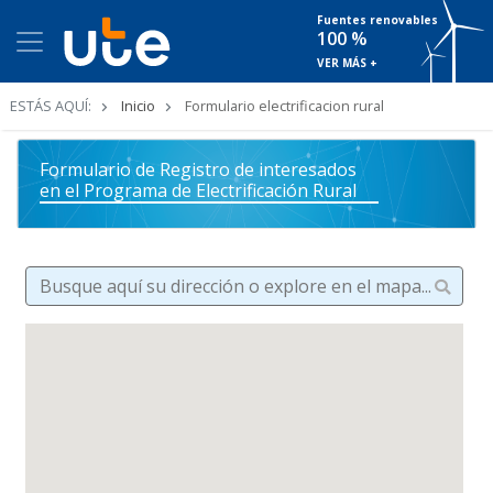
Fuentes renovables
100 %
VER MÁS +
Ruta
ESTÁS AQUÍ:
Inicio
Formulario electrificacion rural
de
navegación
Formulario de Registro de interesados
en el Programa de Electrificación Rural