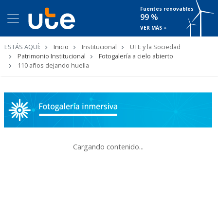
Fuentes renovables
99 %
VER MÁS +
Ruta
ESTÁS AQUÍ:
Inicio
Institucional
UTE y la Sociedad
de
Patrimonio Institucional
Fotogalería a cielo abierto
navegación
110 años dejando huella
Cargando contenido...