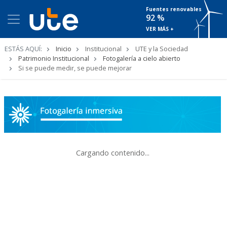
Fuentes renovables
92 %
VER MÁS +
Ruta
ESTÁS AQUÍ:
Inicio
Institucional
UTE y la Sociedad
de
Patrimonio Institucional
Fotogalería a cielo abierto
navegación
Si se puede medir, se puede mejorar
Cargando contenido...