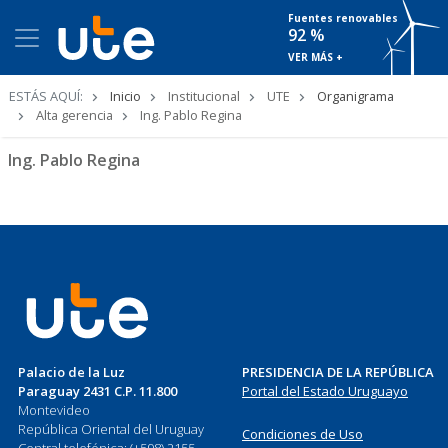
Fuentes renovables
92 %
VER MÁS +
Ruta
ESTÁS AQUÍ:
Inicio
Institucional
UTE
Organigrama
de
Alta gerencia
Ing. Pablo Regina
navegación
Ing. Pablo Regina
Palacio de la Luz
PRESIDENCIA DE LA REPÚBLICA
Paraguay 2431 C.P. 11.800
Portal del Estado Uruguayo
Montevideo
República Oriental del Uruguay
Condiciones de Uso
Central telefónica: (+598) 2155