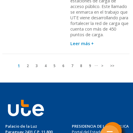
estaciones de carga de
acceso público. Este llamado
se enmarca en el trabajo que
UTE viene desarrollando para
fortalecer la red de carga que
cuenta con más de 450
puntos de carga.
Leer más +
…
Página
1
Page
2
Page
3
Page
4
Page
5
Page
6
Page
7
Page
8
Page
9
Siguiente
>
Última
>>
actual
página
página
Palacio de la Luz
PRESIDENCIA DE LA REPÚBLICA
Paraguay 2431 C.P. 11.800
Portal del Estado Uruguayo