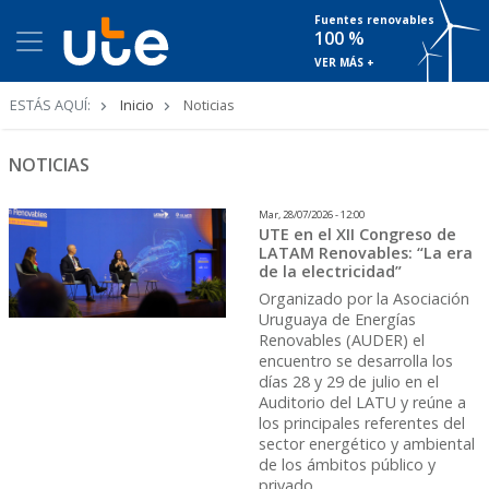
Fuentes renovables
100 %
VER MÁS +
Ruta
ESTÁS AQUÍ:
Inicio
Noticias
de
navegación
NOTICIAS
Mar, 28/07/2026 - 12:00
UTE en el XII Congreso de
LATAM Renovables: “La era
de la electricidad”
Organizado por la Asociación
Uruguaya de Energías
Renovables (AUDER) el
encuentro se desarrolla los
días 28 y 29 de julio en el
Auditorio del LATU y reúne a
los principales referentes del
sector energético y ambiental
de los ámbitos público y
privado.