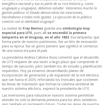
energética nacional y eso es parte de su rica historia y, como
uruguayas y uruguayos, debemos saludar. Valoramos mucho la
gestión pública: el Estado democratiza las inversiones,
haciéndonos a todos más iguales. La ejecución de lo público
conecta con la identidad uruguaya
”.
La ciudad de
Fray Bentos
guarda una
simbología muy
especial para UTE
, pues allí
se encendió la primera
lamparita en el Uruguay, en el año 1883
. Esa lamparita, que
forma parte de nuestro patrimonio, fue un hito de innovación
para su época: fue un gesto pionero que significó el comienzo
de una nueva era para el país.
La presidenta Andrea Cabrera Russi comentó que el desarrollo
de UTE requiere de una visión a largo plazo que comprende el
tiempo de ejecución, pero también los de estudio y planificación
requeridos. Hoy ya estamos desarrollando planes de
incorporación de generación y de expansión de la red eléctrica
que van hasta el 2035, reforzando los troncales que sostienen
las líneas de trasmisión que forman la columna vertebral de
nuestro sistema eléctrico, expresó la presidenta de UTE.
Las inversiones para robustecer nuestro sistema permitirán
atender no solo la demanda prevista para los años venideros
sino también el crecimiento futuro. Todas las áreas de nuestra