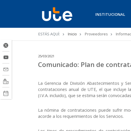
INSTITUCIONAL
Ruta
ESTÁS AQUÍ:
Inicio
Proveedores
Informac
de
navegación
25/03/2021
Comunicado: Plan de contrat
La Gerencia de División Abastecimientos y Ser
contrataciones anual de UTE, el que incluye l
(I.V.A. incluido), que se estima serán convocada
La nómina de contrataciones puede sufrir modi
acorde a los requerimientos de los Servicios.
Los tipos de procedimientos de contratación s