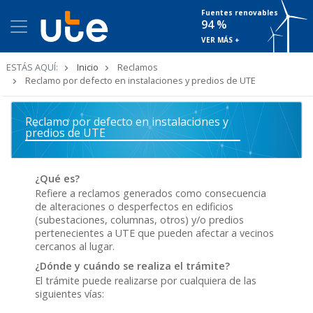
Fuentes renovables
94 %
VER MÁS +
Ruta
ESTÁS AQUÍ:
Inicio
Reclamos
de
Reclamo por defecto en instalaciones y predios de UTE
navegación
Reclamo por defecto en instalaciones y
predios de UTE
¿Qué es?
Refiere a reclamos generados como consecuencia
de alteraciones o desperfectos en edificios
(subestaciones, columnas, otros) y/o predios
pertenecientes a UTE que pueden afectar a vecinos
cercanos al lugar.
¿Dónde y cuándo se realiza el trámite?
El trámite puede realizarse por cualquiera de las
siguientes vías: