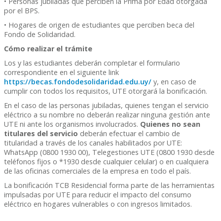
• Personas jubiladas que perciben la Prima por Edad otorgada
por el BPS.
• Hogares de origen de estudiantes que perciben beca del
Fondo de Solidaridad.
Cómo realizar el trámite
Los y las estudiantes deberán completar el formulario
correspondiente en el siguiente link
https://becas.fondodesolidaridad.edu.uy/
y, en caso de
cumplir con todos los requisitos, UTE otorgará la bonificación.
En el caso de las personas jubiladas, quienes tengan el servicio
eléctrico a su nombre no deberán realizar ninguna gestión ante
UTE ni ante los organismos involucrados.
Quienes no sean
titulares del servicio
deberán efectuar el cambio de
titularidad a través de los canales habilitados por UTE:
WhatsApp (0800 1930 00), Telegestiones UTE (0800 1930 desde
teléfonos fijos o *1930 desde cualquier celular) o en cualquiera
de las oficinas comerciales de la empresa en todo el país.
La bonificación TCB Residencial forma parte de las herramientas
impulsadas por UTE para reducir el impacto del consumo
Bonificación TCB del 40% en la factura de UTE para
Bonificación TCB del 40% en la factura de UTE para
Bonificación TCB del 40% en la factura de UTE para
Bonificación TCB del 40% en la factura de UTE para
eléctrico en hogares vulnerables o con ingresos limitados.
jubilados y jubiladas que perciben la Prima por Edad y
jubilados y jubiladas que perciben la Prima por Edad y
jubilados y jubiladas que perciben la Prima por Edad y
jubilados y jubiladas que perciben la Prima por Edad y