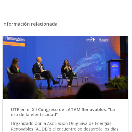
estudiantes con beca del Fondo de Solidaridad
estudiantes con beca del Fondo de Solidaridad
estudiantes con beca del Fondo de Solidaridad
estudiantes con beca del Fondo de Solidaridad
Información relacionada
UTE en el XII Congreso de LATAM Renovables: “La
era de la electricidad”
Organizado por la Asociación Uruguaya de Energías
Renovables (AUDER) el encuentro se desarrolla los días