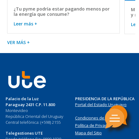
¿Tu pyme podría estar pagando menos por
Mov
la energía que consume?
y r
Leer más +
Lee
VER MÁS +
Palacio de la Luz
PRESIDENCIA DE LA REPÚBLICA
Paraguay 2431 C.P. 11.800
Portal del Estado Uruguayo
Montevideo
República Oriental del Uruguay
Condiciones de Uso
Central telefónica: (+598) 2155
Política de Privacidad
Mapa del Sitio
Telegestiones UTE
Desde teléfono fijo: 0800 1930