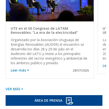
UTE en el XII Congreso de LATAM
UTE
Renovables: “La era de la electricidad”
UR
Organizado por la Asociación Uruguaya de
La 
Energías Renovables (AUDER) el encuentro se
del 
desarrolla los días 28 y 29 de julio en el
en 
Auditorio del LATU y reúne a los principales
202
referentes del sector energético y ambiental de
ind
los ámbitos público y privado.
Lee
Leer más +
28/07/2026
VER MÁS +
ÁREA DE PRENSA