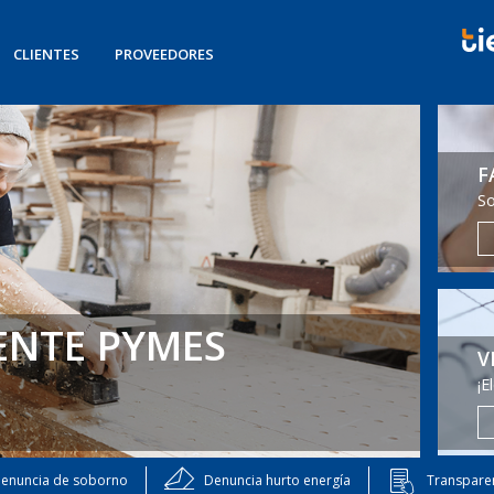
CLIENTES
PROVEEDORES
F
So
ENTE PYMES
V
¡E
enuncia de soborno
Denuncia hurto energía
Transpare