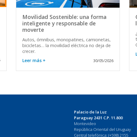
Movilidad Sostenible: una forma
inteligente y responsable de
moverte
Autos, ómnibus, monopatines, camionetas,
bicicletas… la movilidad eléctrica no deja de
crecer.
Leer más +
6
30/05/2026
Palacio de la Luz
Paraguay 2431 C.P. 11.800
Montevideo
República Oriental del Uruguay
Central telefónica: (+598) 2155