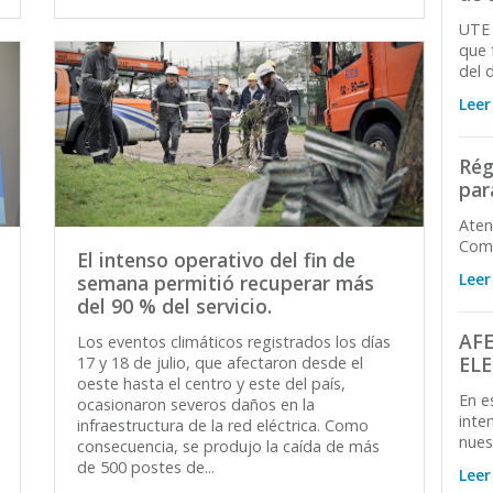
UTE 
que 
del 
Leer
Rég
par
Aten
Come
El intenso operativo del fin de
Leer
semana permitió recuperar más
del 90 % del servicio.
AF
Los eventos climáticos registrados los días
EL
17 y 18 de julio, que afectaron desde el
oeste hasta el centro y este del país,
En e
ocasionaron severos daños en la
inte
infraestructura de la red eléctrica. Como
nues
consecuencia, se produjo la caída de más
de 500 postes de...
Leer